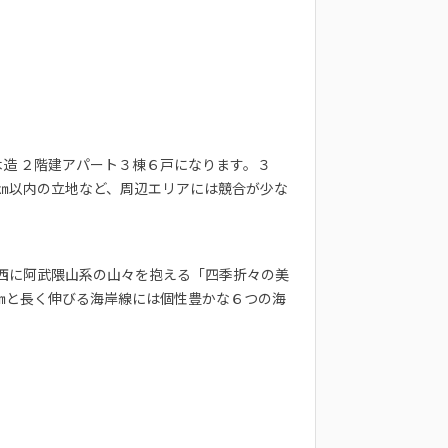
木造 ２階建アパート３棟６戸になります。３
１㎞以内の立地など、周辺エリアには競合が少な
西に阿武隈山系の山々を抱える「四季折々の美
8㎞と長く伸びる海岸線には個性豊かな６つの海