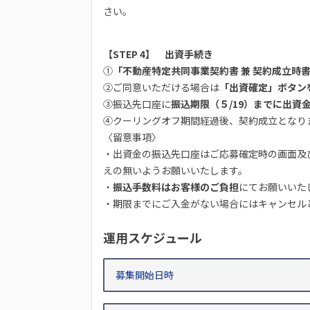
さい。
【STEP 4】 出資手続き
①
「不動産特定共同事業契約書 兼 契約成立時
②ご同意いただける場合は
「出資確定」ボタン
③振込先口座に
振込期限（５/19）までに出資
④クーリングオフ期間経過後、契約成立となり
〈留意事項〉
・出資金の振込先口座はご応募確定時の画面及
えの無いようお願いいたします。
・
振込手数料はお客様のご負担
にてお願いいた
・期限までにご入金がない場合にはキャンセル
運用スケジュール
募集開始日時