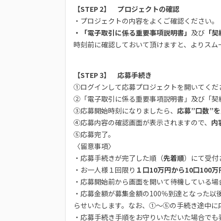
【STEP 2】 プロジェクトの確認
・プロジェクトの内容をよくご確認ください。
・「電子取引に係る重要事項説明書」
及び
「契
時刻前に確認しておいて頂けますと、よりスム
【STEP 3】 応募手続き
①ログインして応募プロジェクトを開いてくだ
②「電子取引に係る重要事項説明書」及び「契
③応募開始時刻になりましたら、
応募”口数”
④応募内容の確認画面が表示されますので、
内
⑤応募完了。
〈留意事項〉
・応募手続きが完了した順（
先着順
）にて受付
・お一人様１回限り
１口10万円から10口100
・応募開始前から画面を開いて待機している場
・応募金額が募集金額の100％到達となった
らせいたします。なお、①～⑤の手続き途中に
・応募手続き手順をお守りいただいた場合でも