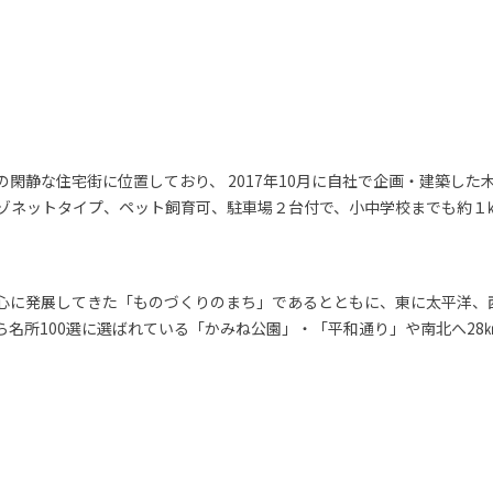
閑静な住宅街に位置しており、 2017年10月に自社で企画・建築した
のメゾネットタイプ、ペット飼育可、駐車場２台付で、小中学校までも約
心に発展してきた「ものづくりのまち」であるとともに、東に太平洋、
ら名所100選に選ばれている「かみね公園」・「平和通り」や南北へ2
。