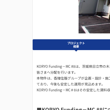
プロジェクト
概要
KORYO Funding－MC #8は、茨城県
皆さまへ分配を行います。
本物件は、香陵住販グループが企画・設計・施工
ており、今後も安定した運用が見込めます。
KORYO Funding－MC＃8はその安定し
■KORYO Funding－MC #8