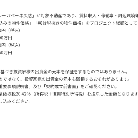
同一物件の「レーガベーネ久慈」が対象不動産であり、賃料収入・稼働率・周
税込みの物件価格」「#8は税抜きの物件価格」をプロジェクト総額とし
000円（税込）
390万円
000円（税込）
60万円
出資法に基づき投資家様の出資金の元本を保証をするものではありません。
のではなく、投資家様の出資金の元本も毀損するおそれがあります。
重要事項説明書」及び「契約成立前書面」をご確認ください。
徴収税20.42%（所得税＋復興特別所得税）を控除した金額となりま
し込みください。