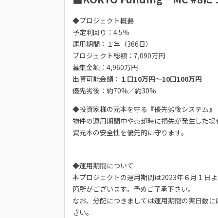
◆プロジェクト概要
予定利回り：4.5％
運用期間：１年（366日）
プロジェクト総額：7,090万円
募集金額：4,960万円
出資可能金額：
１口10万円
～
10口100万円
優先劣後：約70%／約30%
◆投資家様の元本を守る『優先劣後システム』
物件の運用期間中や売却時に損失が発生した場合
資元本の安全性を優先的に守ります。
◆運用期間について
本プロジェクトの運用期間は2023年６月１日
箇所がございます。予めご了承下さい。
なお、分配につきましては運用期間の実日数に
さい。