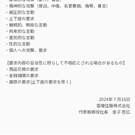
・精神的な攻撃（脅迫、中傷、名誉棄損、侮辱、暴言）
・威圧的な言動
・土下座の要求
・継続的、執拗な言動
・拘束的な言動
・差別的な言動
・性的な言動
・個人への攻撃、要求
【要求内容の妥当性に照らして不相応とされる場合があるもの】
・商品交換の要求
・金銭補償の要求
・謝罪の要求(土下座の要求を除く)
2024年７月16日
香陵住販株式会社
代表取締役社長 金子 哲広