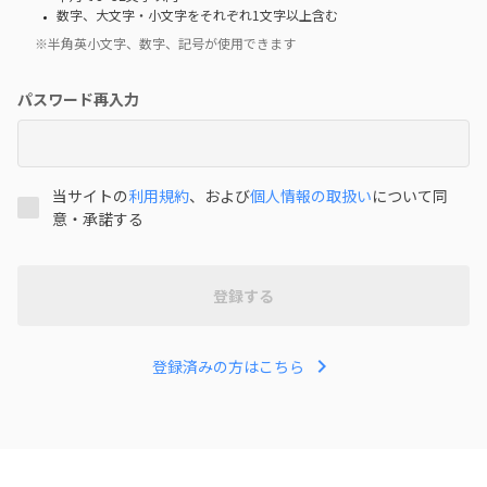
数字、大文字・小文字をそれぞれ1文字以上含む
※半角英小文字、数字、記号が使用できます
パスワード再入力
当サイトの
利用規約
、および
個人情報の取扱い
について同
意・承諾する
登録する
chevron_right
登録済みの方はこちら