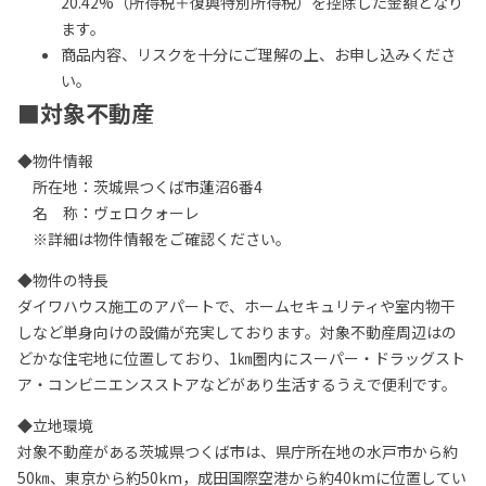
20.42%（所得税＋復興特別所得税）を控除した金額となり
ます。
商品内容、リスクを十分にご理解の上、お申し込みくださ
い。
■対象不動産
◆物件情報
所在地：茨城県つくば市蓮沼6番4
名 称：ヴェロクォーレ
※詳細は物件情報をご確認ください。
◆物件の特長
ダイワハウス施工のアパートで、ホームセキュリティや室内物干
しなど単身向けの設備が充実しております。対象不動産周辺はの
どかな住宅地に位置しており、1㎞圏内にスーパー・ドラッグスト
ア・コンビニエンスストアなどがあり生活するうえで便利です。
◆立地環境
対象不動産がある茨城県つくば市は、県庁所在地の水戸市から約
50㎞、東京から約50km，成田国際空港から約40kmに位置してい