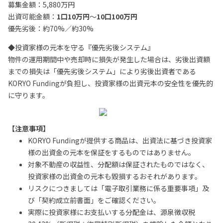
募集金額：5,880万円
出資可能金額：
1口10万円
～
10口100万円
優先劣後：約70%／約30%
◆投資家様の元本を守る『優先劣後システム』
物件の運用期間中や売却時に損失が発生した場合は、劣後出資額
までの損失は「優先劣後システム」により劣後出資者である
KORYO Fundingが負担し、投資家様の出資元本の安全性を優先的
に守ります。
【注意事項】
KORYO Fundingが提供する商品は、出資法に基づき投資家
様の出資金の元本を保証をするものではありません。
対象不動産の収益性、分配額は保証されたものではなく、
投資家様の出資金の元本も毀損するおそれがあります。
リスクにつきましては「電子取引業務に係る重要事項」及
び「契約成立前書面」をご確認ください。
実際に投資家様にお支払いする分配金は、源泉徴収税