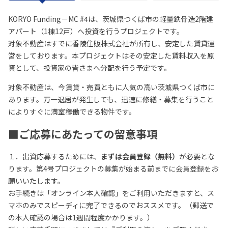
KORYO Funding－MC #4は、茨城県つくば市の軽量鉄骨造2階建
アパート（1棟12戸）へ投資を行うプロジェクトです。
対象不動産はすでに香陵住販株式会社が所有し、安定した賃貸運
営をしております。本プロジェクトはその安定した賃料収入を原
資として、投資家の皆さまへ分配を行う予定です。
対象不動産は、今賃貸・売買ともに人気の高い茨城県つくば市に
あります。万一退居が発生しても、迅速に修繕・募集を行うこと
によりすぐに満室稼働できる物件です。
■ご応募にあたっての留意事項
１．出資応募するためには、
まずは会員登録（無料）
が必要とな
ります。第4号プロジェクトの募集が始まる前までに会員登録をお
願いいたします。
お手続きは「オンライン本人確認」をご利用いただきますと、ス
マホのみでスピーディに完了できるのでおススメです。（郵送で
の本人確認の場合は1週間程度かかります。）