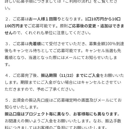
詳しい応募手順につきましては『ご利用の流れ』をご覧くださ
い。
２．ご応募は
お一人様１回限り
となります。
1口10万円から10口
100万円まで
ご応募可能です
。
原則
ご応募後の変更・追加はできま
せん
ので、くれぐれも単位に注意してください。
３．ご応募は
先着順
にて受付させていただき、募集金額100％到達
後もキャンセル待ちとしてご応募可能です。キャンセル当選も先
着順となり、当選となった際にはメールにてお知らせいたしま
す。
４．ご応募完了後、
振込期限（11/22）までにご入金
をお願いいた
します。期限までにご入金がない場合にはキャンセルとさせてい
ただきますので、予めご了承ください。
５．出資金の振込先口座はご応募確定時の画面及びメールにてお
知らせいたします。
振込口座はプロジェクト毎に異なり
、
お客様毎にも異なります
。
お間違えの無いようご入金をお願いいたします。なお、振込手数
料につきましてはお客様のご負担にてお願いいたします。