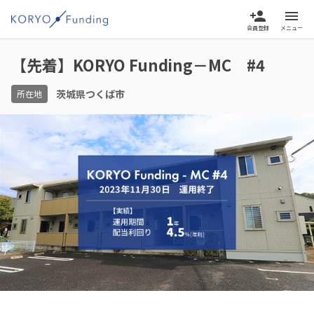
person_add
menu
会員登録
メニュー
【先着】KORYO Funding－MC #4
茨城県つくば市
所在地