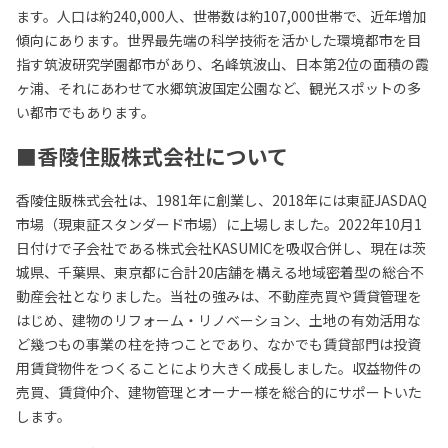
ます。人口は約240,000人、世帯数は約107,000世帯で、近年増加
傾向にあります。世界最先端の科学技術を活かした環境都市を目
指す筑波研究学園都市があり、名峰筑波山、日本第2位の面積の霞
ヶ浦、それにあわせて水郷筑波国定公園など、観光スポットの多
い都市でもあります。
■香陵住販株式会社について
香陵住販株式会社は、1981年に創業し、2018年には東証JASDAQ
市場（現東証スタンダード市場）に上場しました。2022年10月1
日付けで子会社である株式会社KASUMICを吸収合併し、現在は茨
城県、千葉県、東京都に合計20店舗を構える地域密着型の総合不
動産会社となりました。当社の強みは、不動産売買や賃貸管理を
はじめ、建物のリフォーム・リノベーション、土地の有効活用な
ど幾つもの事業の柱を持つことであり、なかでも賃貸部門は投資
用賃貸物件をつくることにより大きく成長しました。収益物件の
売買、賃貸仲介、建物管理とオーナー様を総合的にサポートいた
します。