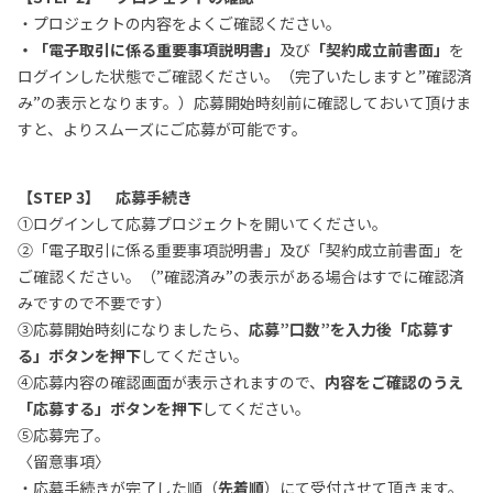
・プロジェクトの内容をよくご確認ください。
・「電子取引に係る重要事項説明書」
及び
「契約成立前書面」
を
ログインした状態でご確認ください。（完了いたしますと”確認済
み”の表示となります。）応募開始時刻前に確認しておいて頂けま
すと、よりスムーズにご応募が可能です。
【STEP 3】 応募手続き
①ログインして応募プロジェクトを開いてください。
②「電子取引に係る重要事項説明書」及び「契約成立前書面」を
ご確認ください。（”確認済み”の表示がある場合はすでに確認済
みですので不要です）
③応募開始時刻になりましたら、
応募”口数”を入力後「応募す
る」ボタンを押下
してください。
④応募内容の確認画面が表示されますので、
内容をご確認のうえ
「応募する」ボタンを押下
してください。
⑤応募完了。
〈留意事項〉
・応募手続きが完了した順（
先着順
）にて受付させて頂きます。