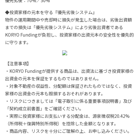
優先劣後：70%／30%
◆投資家様の元本を守る『優先劣後システム』
物件の運用期間中や売却時に損失が発生した場合は、劣後出資額
までの損失は「優先劣後システム」により劣後出資者である
KORYO Fundingが負担し、投資家様の出資元本の安全性を優先的
に守ります。
【注意事項】
・KORYO Fundingが提供する商品は、出資法に基づき投資家様の
出資金の元本を保証をするものではありません。
・対象不動産の収益性、分配額は保証されたものではなく、投資
家様の出資金の元本も毀損するおそれがあります。
・リスクにつきましては「電子取引に係る重要事項説明書」及び
「契約成立前書面」をご確認ください。
・実際に投資家様にお支払いする分配金は、源泉徴収税20.42%
（所得税＋復興特別所得税）を控除した金額となります。
・商品内容、リスクを十分にご理解の上、お申し込みください。