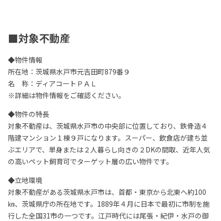
■対象不動産
◆物件情報
所在地：茨城県水戸市元吉田町879番９
名 称：ディアコートＰＡＬ
※詳細は物件情報をご確認ください。
◆物件の特長
対象不動産は、茨城県水戸市の中央部に位置しており、鉄骨造４
階建マンション１棟９戸になります。スーパー、飲食店が建ち並
ぶエリアで、単身または２人暮らし向きの２DKの間取、近年人気
の高いペット飼育可でターゲット層の広い物件です。
◆立地環境
対象不動産がある茨城県水戸市は、首都・東京から北東へ約100
㎞、茨城県庁の所在地です。1889年４月に日本で最初に市制を施
行した全国31市の一つです。江戸時代には尾張・紀伊・水戸の御