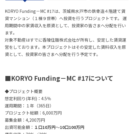
KORYO Funding－MC #17は、茨城県水戸市の鉄骨造４階建て賃
貸マンション（１棟９世帯）へ投資を行うプロジェクトです。 運
用期間中の家賃収入を原資として、投資家の皆さまへ分配を行い
ます。
対象不動産はすでに香陵住販株式会社が所有し、安定した賃貸運
営をしております。本プロジェクトはその安定した賃料収入を原
資として、投資家の皆さまへ分配を行う予定です。
■KORYO Funding－MC #17について
◆プロジェクト概要
想定利回り(年利)：4.5％
運用期間：１年（365日）
プロジェクト総額：6,000万円
募集金額：4,200万円
出資可能金額：
１口10万円
～
10口100万円