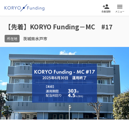
person_add
menu
会員登録
メニュー
【先着】KORYO Funding－MC #17
茨城県水戸市
所在地