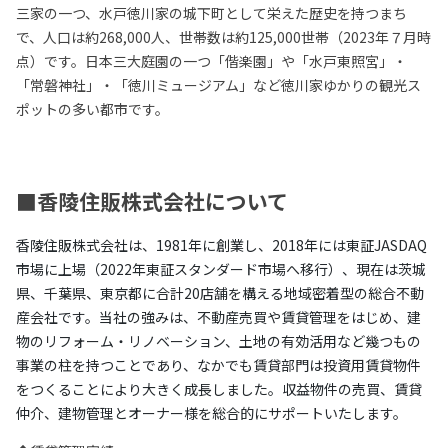
三家の一つ、水戸徳川家の城下町として栄えた歴史を持つまち
で、人口は約268,000人、世帯数は約125,000世帯（2023年７月時
点）です。日本三大庭園の一つ「偕楽園」や「水戸東照宮」・
「常磐神社」・「徳川ミュージアム」など徳川家ゆかりの観光ス
ポットの多い都市です。
■香陵住販株式会社について
香陵住販株式会社は、1981年に創業し、2018年には東証JASDAQ
市場に上場（2022年東証スタンダード市場へ移行）、現在は茨城
県、千葉県、東京都に合計20店舗を構える地域密着型の総合不動
産会社です。当社の強みは、不動産売買や賃貸管理をはじめ、建
物のリフォーム・リノベーション、土地の有効活用など幾つもの
事業の柱を持つことであり、なかでも賃貸部門は投資用賃貸物件
をつくることにより大きく成長しました。収益物件の売買、賃貸
仲介、建物管理とオーナー様を総合的にサポートいたします。