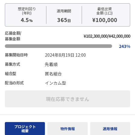
想定利回り
最低出資
運用期間
(年利)
金額 (1口)
4.5
365
¥100,000
%
日
応募金額/
¥102,300,000/¥42,000,000
募集金額
243%
2024年8月19日 12:00
募集開始日時
先着順
募集方式
匿名組合
組合型
インカム型
配当の形式
現在応募できません
プロジェクト
物件情報
運用情報
概要