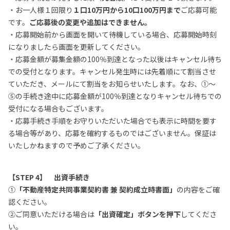
・お一人様１回限り
１口10万円から10口100万円まで
ご応募可能
です。
ご応募後の変更や追加はできません。
・応募開始前から画面を開いて待機している場合、応募開始時刻
になりましたら画面を更新してください。
・応募金額が募集金額の100％到達となった以後はキャンセル待ち
での受付となります。キャンセル発生時には先着順にて割当させ
ていただき、メールにて割当をお知らせいたします。なお、①～
⑤の手続き途中に応募金額が100％到達となりキャンセル待ちでの
受付になる場合もございます。
・応募手続き手順をお守りいただいた場合でも表示に時間を要す
る場合等があり、応募を確約するものではございません。保証は
いたしかねますので予めご了承ください。
【STEP 4】 出資手続き
①
「不動産特定共同事業契約書 兼 契約成立時書面」
の内容をご確
認ください。
②ご同意いただける場合は
「出資確定」ボタンを押下
してくださ
い。